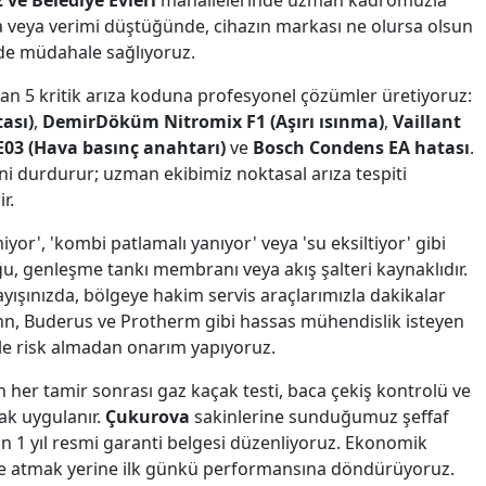
ve Belediye Evleri
mahallelerinde uzman kadromuzla
a veya verimi düştüğünde, cihazın markası ne olursa olsun
nde müdahale sağlıyoruz.
lan 5 kritik arıza koduna profesyonel çözümler üretiyoruz:
ası)
,
DemirDöküm Nitromix F1 (Aşırı ısınma)
,
Vaillant
03 (Hava basınç anahtarı)
ve
Bosch Condens EA hatası
.
i durdurur; uzman ekibimiz noktasal arıza tespiti
r.
yor', 'kombi patlamalı yanıyor' veya 'su eksiltiyor' gibi
u, genleşme tankı membranı veya akış şalteri kaynaklıdır.
yışınızda, bölgeye hakim servis araçlarımızla dakikalar
ann, Buderus ve Protherm gibi hassas mühendislik isteyen
le risk almadan onarım yapıyoruz.
n her tamir sonrası gaz kaçak testi, baca çekiş kontrolü ve
ak uygulanır.
Çukurova
sakinlerine sunduğumuz şeffaf
için 1 yıl resmi garanti belgesi düzenliyoruz. Ekonomik
öpe atmak yerine ilk günkü performansına döndürüyoruz.