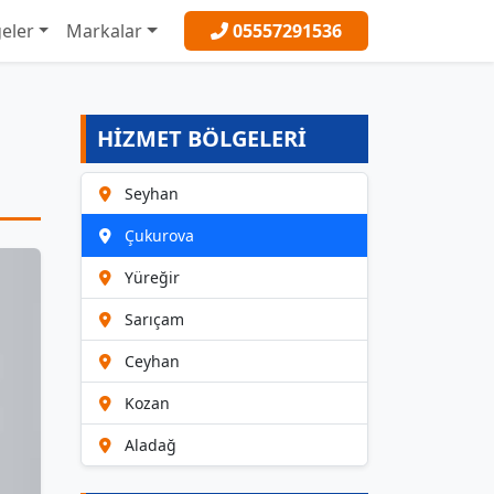
eler
Markalar
05557291536
HİZMET BÖLGELERİ
Seyhan
Çukurova
Yüreğir
Sarıçam
Ceyhan
Kozan
Aladağ