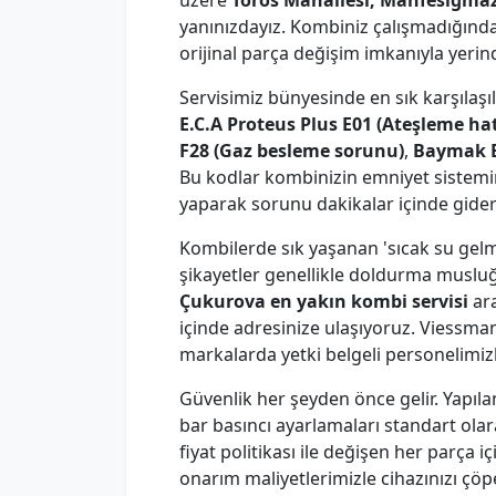
üzere
Toros Mahallesi, Mahfesığmaz 
yanınızdayız. Kombiniz çalışmadığınd
orijinal parça değişim imkanıyla yeri
Servisimiz bünyesinde en sık karşılaşı
E.C.A Proteus Plus E01 (Ateşleme hat
F28 (Gaz besleme sorunu)
,
Baymak E
Bu kodlar kombinizin emniyet sistemin
yaparak sorunu dakikalar içinde gideri
Kombilerde sık yaşanan 'sıcak su gelmi
şikayetler genellikle doldurma musluğ
Çukurova en yakın kombi servisi
ara
içinde adresinize ulaşıyoruz. Viessm
markalarda yetki belgeli personelimiz
Güvenlik her şeyden önce gelir. Yapıla
bar basıncı ayarlamaları standart olar
fiyat politikası ile değişen her parça 
onarım maliyetlerimizle cihazınızı ç