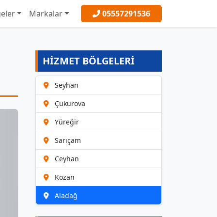
eler
Markalar
05557291536
HİZMET BÖLGELERİ
Seyhan
Çukurova
Yüreğir
Sarıçam
Ceyhan
Kozan
Aladağ