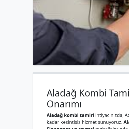
Aladağ Kombi Tamiri
Onarımı
Aladağ kombi tamiri
ihtiyacınızda, A
kadar kesintisiz hizmet sunuyoruz.
Al