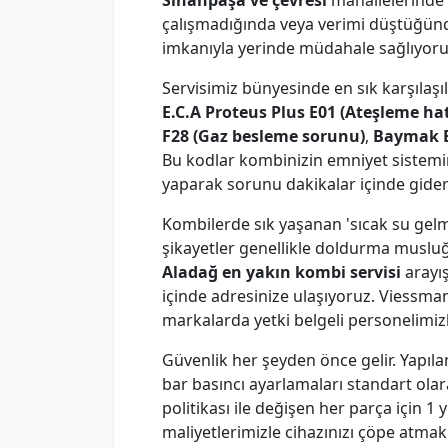
Sinanpaşa ve çevresi
mahallelerinde
çalışmadığında veya verimi düştüğünde
imkanıyla yerinde müdahale sağlıyoru
Servisimiz bünyesinde en sık karşılaşı
E.C.A Proteus Plus E01 (Ateşleme hat
F28 (Gaz besleme sorunu)
,
Baymak E
Bu kodlar kombinizin emniyet sistemin
yaparak sorunu dakikalar içinde gideri
Kombilerde sık yaşanan 'sıcak su gelmi
şikayetler genellikle doldurma musluğ
Aladağ en yakın kombi servisi
arayış
içinde adresinize ulaşıyoruz. Viessm
markalarda yetki belgeli personelimiz
Güvenlik her şeyden önce gelir. Yapıla
bar basıncı ayarlamaları standart olar
politikası ile değişen her parça için 
maliyetlerimizle cihazınızı çöpe atm