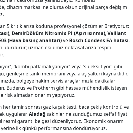
 uzman kadromuzla yanınızdayız. Kombiniz
, cihazın markası ne olursa olsun orijinal parça değişim
z.
lan 5 kritik arıza koduna profesyonel çözümler üretiyoruz:
ası)
,
DemirDöküm Nitromix F1 (Aşırı ısınma)
,
Vaillant
03 (Hava basınç anahtarı)
ve
Bosch Condens EA hatası
.
i durdurur; uzman ekibimiz noktasal arıza tespiti
r.
yor', 'kombi patlamalı yanıyor' veya 'su eksiltiyor' gibi
u, genleşme tankı membranı veya akış şalteri kaynaklıdır.
ınızda, bölgeye hakim servis araçlarımızla dakikalar
ann, Buderus ve Protherm gibi hassas mühendislik isteyen
le risk almadan onarım yapıyoruz.
n her tamir sonrası gaz kaçak testi, baca çekiş kontrolü ve
ak uygulanır.
Aladağ
sakinlerine sunduğumuz şeffaf fiyat
1 yıl resmi garanti belgesi düzenliyoruz. Ekonomik onarım
ak yerine ilk günkü performansına döndürüyoruz.